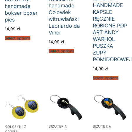
HANDMADE
handmade
handmade
KAPSLE
Człowiek
bokser boxer
RĘCZNIE
witruwiański
pies
ROBIONE POP
Leonardo da
14,99
zł
ART ANDY
Vinci
WARHOL
Select options
14,99
zł
PUSZKA
Select options
ZUPY
POMIDOROWEJ
14,99
zł
Select options
BIŻUTERIA
BIŻUTERIA
KOLCZYKI Z
KAPSLI