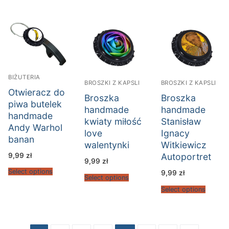
BIŻUTERIA
BROSZKI Z KAPSLI
BROSZKI Z KAPSLI
Otwieracz do
Broszka
Broszka
piwa butelek
handmade
handmade
handmade
kwiaty miłość
Stanisław
Andy Warhol
love
Ignacy
banan
walentynki
Witkiewicz
9,99
zł
Autoportret
9,99
zł
Select options
9,99
zł
Select options
Select options