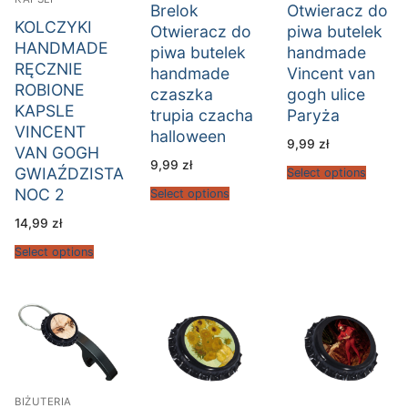
Brelok
Otwieracz do
KOLCZYKI
Otwieracz do
piwa butelek
HANDMADE
piwa butelek
handmade
RĘCZNIE
handmade
Vincent van
ROBIONE
czaszka
gogh ulice
KAPSLE
trupia czacha
Paryża
VINCENT
halloween
9,99
zł
VAN GOGH
9,99
zł
GWIAŹDZISTA
Select options
NOC 2
Select options
14,99
zł
Select options
BIŻUTERIA