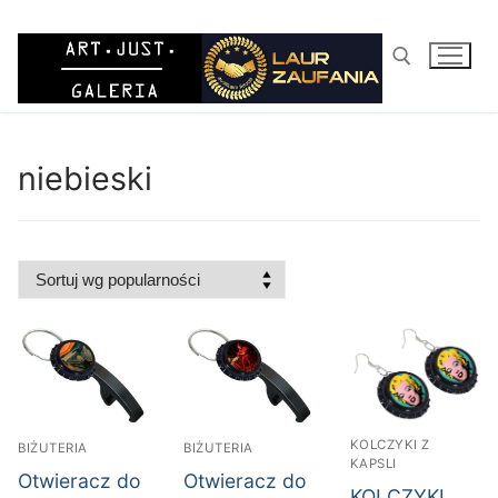
Przejdź
do
treści
Szukaj:
niebieski
KOLCZYKI Z
BIŻUTERIA
BIŻUTERIA
KAPSLI
Otwieracz do
Otwieracz do
KOLCZYKI