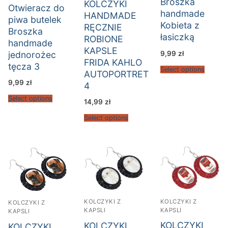
Broszka
KOLCZYKI
Otwieracz do
handmade
HANDMADE
piwa butelek
Kobieta z
RĘCZNIE
Broszka
łasiczką
ROBIONE
handmade
KAPSLE
9,99
zł
jednorożec
FRIDA KAHLO
tęcza 3
Select options
AUTOPORTRET
9,99
zł
4
Select options
14,99
zł
Select options
KOLCZYKI Z
KOLCZYKI Z
KOLCZYKI Z
KAPSLI
KAPSLI
KAPSLI
KOLCZYKI
KOLCZYKI
KOLCZYKI