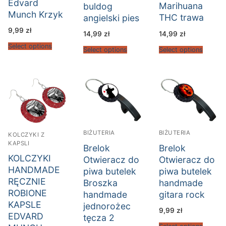
Edvard
Marihuana
buldog
Munch Krzyk
THC trawa
angielski pies
9,99
zł
14,99
zł
14,99
zł
Select options
Select options
Select options
BIŻUTERIA
BIŻUTERIA
KOLCZYKI Z
KAPSLI
Brelok
Brelok
KOLCZYKI
Otwieracz do
Otwieracz do
HANDMADE
piwa butelek
piwa butelek
RĘCZNIE
Broszka
handmade
ROBIONE
handmade
gitara rock
KAPSLE
jednorożec
9,99
zł
EDVARD
tęcza 2