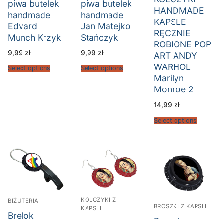
piwa butelek
piwa butelek
HANDMADE
handmade
handmade
KAPSLE
Edvard
Jan Matejko
RĘCZNIE
Munch Krzyk
Stańczyk
ROBIONE POP
9,99
zł
9,99
zł
ART ANDY
WARHOL
Select options
Select options
Marilyn
Monroe 2
14,99
zł
Select options
KOLCZYKI Z
BIŻUTERIA
BROSZKI Z KAPSLI
KAPSLI
Brelok