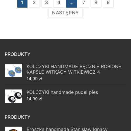
Stronicowanie
1
2
3
4
…
7
8
9
wpisów
NASTĘPNY
PRODUKTY
KOLCZYKI HANDMADE RĘCZNIE ROBIONE
KAPSLE WITKACY WITKIEWICZ 4
14,99
zł
KOLCZYKI handmade pudel pies
14,99
zł
PRODUKTY
Broszka handmade Stanisław Ignacy