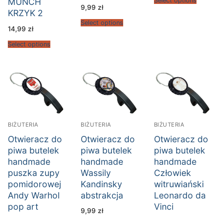
Select options
MUNCH
9,99
zł
KRZYK 2
Select options
14,99
zł
Select options
BIŻUTERIA
BIŻUTERIA
BIŻUTERIA
Otwieracz do
Otwieracz do
Otwieracz do
piwa butelek
piwa butelek
piwa butelek
handmade
handmade
handmade
puszka zupy
Wassily
Człowiek
pomidorowej
Kandinsky
witruwiański
Andy Warhol
abstrakcja
Leonardo da
pop art
Vinci
9,99
zł