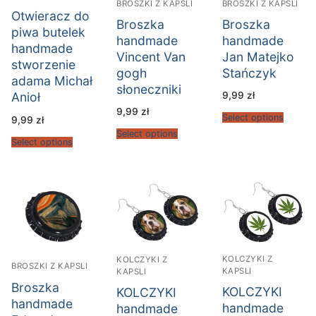
BROSZKI Z KAPSLI
BROSZKI Z KAPSLI
Otwieracz do
Broszka
Broszka
piwa butelek
handmade
handmade
handmade
Vincent Van
Jan Matejko
stworzenie
gogh
Stańczyk
adama Michał
słoneczniki
9,99
zł
Anioł
9,99
zł
Select options
9,99
zł
Select options
Select options
KOLCZYKI Z
KOLCZYKI Z
BROSZKI Z KAPSLI
KAPSLI
KAPSLI
Broszka
KOLCZYKI
KOLCZYKI
handmade
handmade
handmade