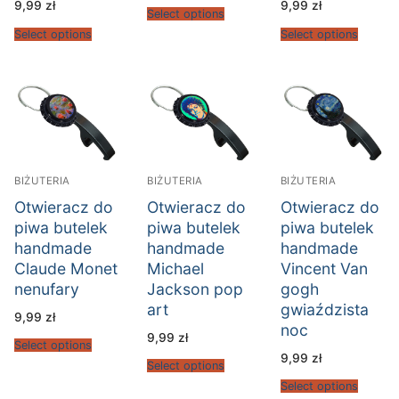
9,99
zł
9,99
zł
Select options
Select options
Select options
BIŻUTERIA
BIŻUTERIA
BIŻUTERIA
Otwieracz do
Otwieracz do
Otwieracz do
piwa butelek
piwa butelek
piwa butelek
handmade
handmade
handmade
Claude Monet
Michael
Vincent Van
nenufary
Jackson pop
gogh
art
gwiaździsta
9,99
zł
noc
9,99
zł
Select options
9,99
zł
Select options
Select options