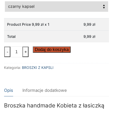
Product Price
9,99
zł x 1
9,99
zł
Total
9,99
zł
ilość
Dodaj do koszyka
-
+
Broszka
handmade
Kategoria:
BROSZKI Z KAPSLI
Kobieta
z
łasiczką
Opis
Informacje dodatkowe
Broszka handmade Kobieta z łasiczką