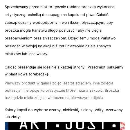
Sprzedawany przedmiot to ręcznie robiona broszka wykonana
artystyczną techniką decoupage na kapslu od piwa. Całość
zabezpieczamy wodoodpornym werniksem błyszczącym, aby
broszka mogła Państwu długo posłużyć i aby nie uległa
przebarwieniom oraz zniszczeniom. Dzięki temu mogą Państwo
posiadać w swojej kolekcji biżuterii niezwykłe dzieła znanych
mistrzów lub inne wzory.
Całość prezentuje się idealnie z każdej strony. Przedmiot pakujemy
w plastikową torebeczkę.
Pierwszy produkt w galerii zdjęć jest ze zdjęciem. Inne zdjęcia
pokazują inne opcje kolorystyczne które można zakupić. Broszka
też będzie miała zdjęcie widoczne na pierwszym zdjęciu.
Kolory kapsli do wyboru: czarny, niebieski, zielony, żółty, czerwony
lub złoty.