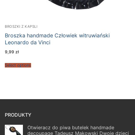
BROSZKI Z KAPSLI
Broszka handmade Człowiek witruwiański
Leonardo da Vinci
9,99
zł
Select options
PRODUKTY
Otwieracz do piwa butelek handmade
decoupage Tadeusz Makowski Dwoje dzieci