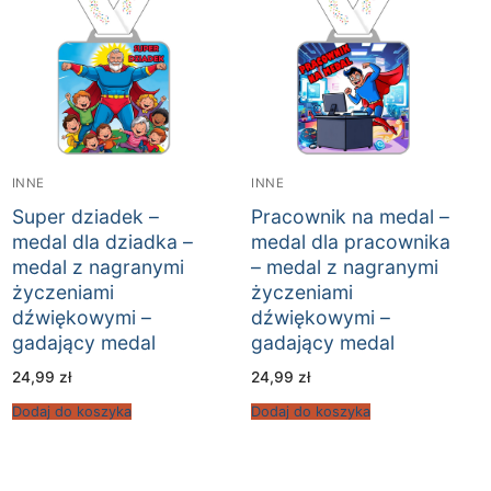
INNE
INNE
Super dziadek –
Pracownik na medal –
medal dla dziadka –
medal dla pracownika
medal z nagranymi
– medal z nagranymi
życzeniami
życzeniami
dźwiękowymi –
dźwiękowymi –
gadający medal
gadający medal
24,99
zł
24,99
zł
Dodaj do koszyka
Dodaj do koszyka