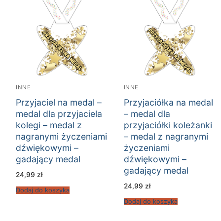
INNE
INNE
Przyjaciel na medal –
Przyjaciółka na medal
medal dla przyjaciela
– medal dla
kolegi – medal z
przyjaciółki koleżanki
nagranymi życzeniami
– medal z nagranymi
dźwiękowymi –
życzeniami
gadający medal
dźwiękowymi –
gadający medal
24,99
zł
24,99
zł
Dodaj do koszyka
Dodaj do koszyka