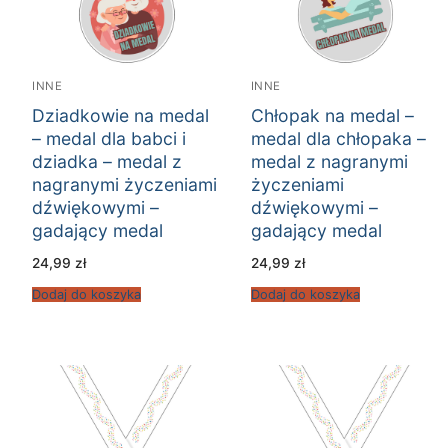
INNE
INNE
Dziadkowie na medal
Chłopak na medal –
– medal dla babci i
medal dla chłopaka –
dziadka – medal z
medal z nagranymi
nagranymi życzeniami
życzeniami
dźwiękowymi –
dźwiękowymi –
gadający medal
gadający medal
24,99
zł
24,99
zł
Dodaj do koszyka
Dodaj do koszyka