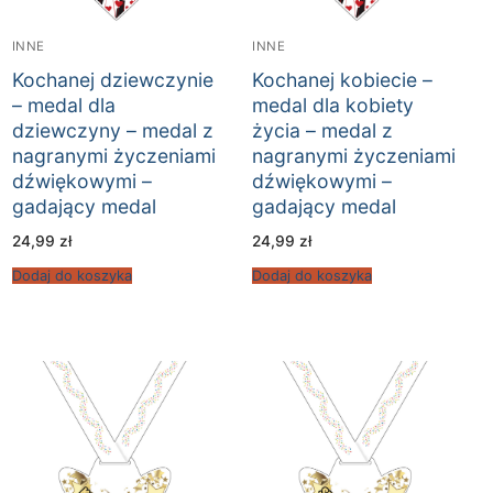
INNE
INNE
Kochanej dziewczynie
Kochanej kobiecie –
– medal dla
medal dla kobiety
dziewczyny – medal z
życia – medal z
nagranymi życzeniami
nagranymi życzeniami
dźwiękowymi –
dźwiękowymi –
gadający medal
gadający medal
24,99
zł
24,99
zł
Dodaj do koszyka
Dodaj do koszyka