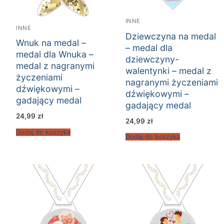
INNE
INNE
Dziewczyna na medal
Wnuk na medal –
– medal dla
medal dla Wnuka –
dziewczyny-
medal z nagranymi
walentynki – medal z
życzeniami
nagranymi życzeniami
dźwiękowymi –
dźwiękowymi –
gadający medal
gadający medal
24,99
zł
24,99
zł
Dodaj do koszyka
Dodaj do koszyka