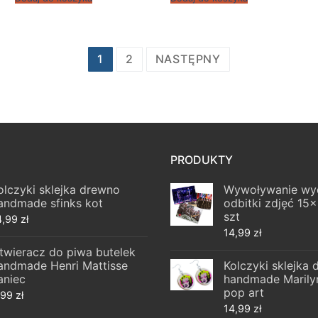
1
2
NASTĘPNY
PRODUKTY
olczyki sklejka drewno
Wywoływanie wy
andmade sfinks kot
odbitki zdjęć 15
szt
4,99
zł
14,99
zł
twieracz do piwa butelek
andmade Henri Mattisse
Kolczyki sklejka
aniec
handmade Marily
pop art
,99
zł
14,99
zł