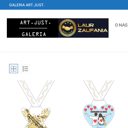
Przejdź
GALERIA ART.JUST.
do
treści
O NAS