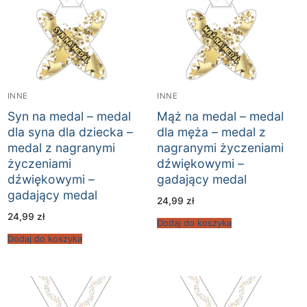
INNE
INNE
Syn na medal – medal
Mąż na medal – medal
dla syna dla dziecka –
dla męża – medal z
medal z nagranymi
nagranymi życzeniami
życzeniami
dźwiękowymi –
dźwiękowymi –
gadający medal
gadający medal
24,99
zł
24,99
zł
Dodaj do koszyka
Dodaj do koszyka