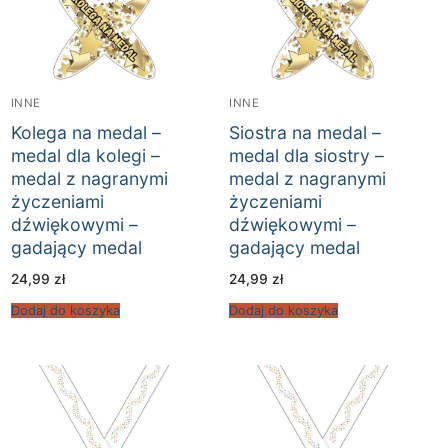
INNE
INNE
Kolega na medal –
Siostra na medal –
medal dla kolegi –
medal dla siostry –
medal z nagranymi
medal z nagranymi
życzeniami
życzeniami
dźwiękowymi –
dźwiękowymi –
gadający medal
gadający medal
24,99
zł
24,99
zł
Dodaj do koszyka
Dodaj do koszyka