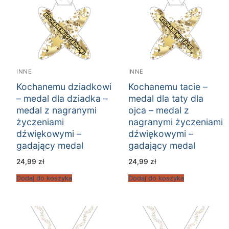
INNE
INNE
Kochanemu dziadkowi
Kochanemu tacie –
– medal dla dziadka –
medal dla taty dla
medal z nagranymi
ojca – medal z
życzeniami
nagranymi życzeniami
dźwiękowymi –
dźwiękowymi –
gadający medal
gadający medal
24,99
zł
24,99
zł
Dodaj do koszyka
Dodaj do koszyka