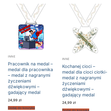
INNE
INNE
Pracownik na medal –
Kochanej cioci –
medal dla pracownika
medal dla cioci ciotki-
– medal z nagranymi
medal z nagranymi
życzeniami
życzeniami
dźwiękowymi –
dźwiękowymi –
gadający medal
gadający medal
24,99
zł
24,99
zł
Dodaj do koszyka
Dodaj do koszyka