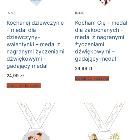
INNE
INNE
Kochanej dziewczynie
Kocham Cię – medal
– medal dla
dla zakochanych –
dziewczyny-
medal z nagranymi
walentynki – medal z
życzeniami
nagranymi życzeniami
dźwiękowymi –
dźwiękowymi –
gadający medal
gadający medal
24,99
zł
24,99
zł
Dodaj do koszyka
Dodaj do koszyka