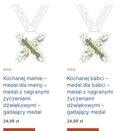
INNE
INNE
Kochanej mamie –
Kochanej babci –
medal dla mamy –
medal dla babci –
medal z nagranymi
medal z nagranymi
życzeniami
życzeniami
dźwiękowymi –
dźwiękowymi –
gadający medal
gadający medal
24,99
zł
24,99
zł
Dodaj do koszyka
Dodaj do koszyka