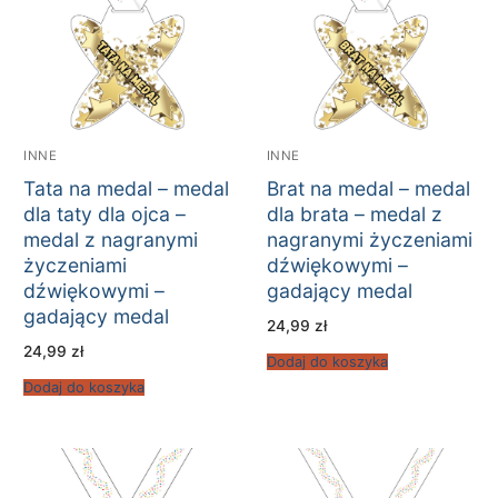
INNE
INNE
Tata na medal – medal
Brat na medal – medal
dla taty dla ojca –
dla brata – medal z
medal z nagranymi
nagranymi życzeniami
życzeniami
dźwiękowymi –
dźwiękowymi –
gadający medal
gadający medal
24,99
zł
24,99
zł
Dodaj do koszyka
Dodaj do koszyka