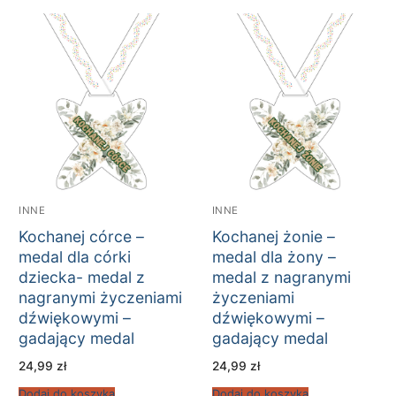
INNE
INNE
Kochanej córce –
Kochanej żonie –
medal dla córki
medal dla żony –
dziecka- medal z
medal z nagranymi
nagranymi życzeniami
życzeniami
dźwiękowymi –
dźwiękowymi –
gadający medal
gadający medal
24,99
zł
24,99
zł
Dodaj do koszyka
Dodaj do koszyka