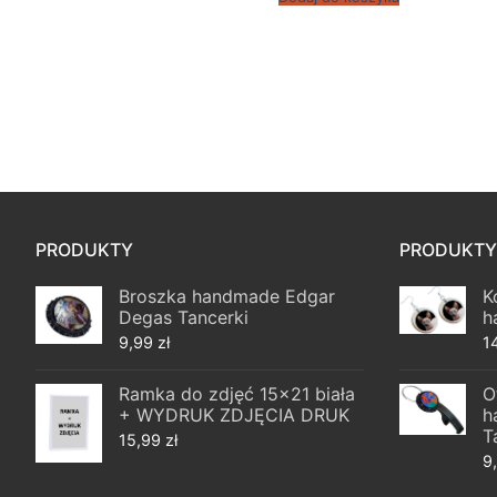
Stronicowanie
wpisów
PRODUKTY
PRODUKTY
Broszka handmade Edgar
K
Degas Tancerki
h
9,99
zł
1
Ramka do zdjęć 15x21 biała
O
+ WYDRUK ZDJĘCIA DRUK
h
T
15,99
zł
9