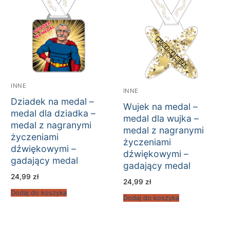
INNE
INNE
Dziadek na medal –
Wujek na medal –
medal dla dziadka –
medal dla wujka –
medal z nagranymi
medal z nagranymi
życzeniami
życzeniami
dźwiękowymi –
dźwiękowymi –
gadający medal
gadający medal
24,99
zł
24,99
zł
Dodaj do koszyka
Dodaj do koszyka