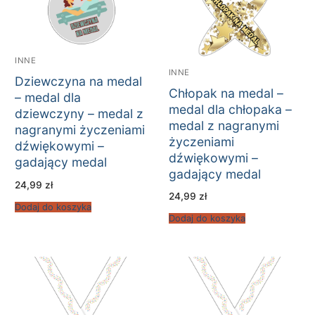
INNE
INNE
Dziewczyna na medal
Chłopak na medal –
– medal dla
medal dla chłopaka –
dziewczyny – medal z
medal z nagranymi
nagranymi życzeniami
życzeniami
dźwiękowymi –
dźwiękowymi –
gadający medal
gadający medal
24,99
zł
24,99
zł
Dodaj do koszyka
Dodaj do koszyka