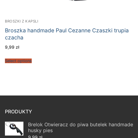
BROSZKI Z KAPSLI
Broszka handmade Paul Cezanne Czaszki trupia
czacha
9,99
zł
Select options
PRODUKTY
Brelok Otwieracz do piwa butelek handmade
husky pies
9,99
zł