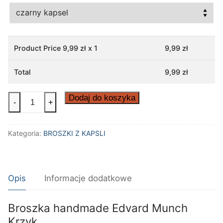
Product Price
9,99
zł x 1
9,99
zł
Total
9,99
zł
ilość
Dodaj do koszyka
-
+
Broszka
handmade
Kategoria:
BROSZKI Z KAPSLI
Edvard
Munch
Krzyk
Opis
Informacje dodatkowe
Broszka handmade Edvard Munch
Krzyk