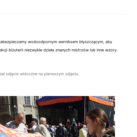
ść zabezpieczamy wodoodpornym werniksem błyszczącym, aby
ji biżuterii niezwykłe dzieła znanych mistrzów lub inne wzory.
miał zdjęcie widoczne na pierwszym zdjęciu.