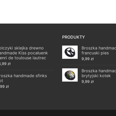
PRODUKTY
olczyki sklejka drewno
Broszka handmad
andmade Kiss pocałuenk
francuski pies
enri de toulouse lautrec
9,99
zł
4,99
zł
Broszka handmad
roszka handmade sfinks
brytyjski kotek
ot
9,99
zł
,99
zł