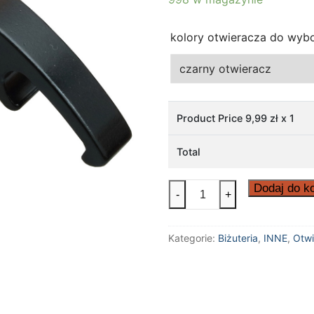
kolory otwieracza do wyb
Product Price
9,99
zł x 1
Total
ilość
Dodaj do k
-
+
Otwieracz
do
Kategorie:
Biżuteria
,
INNE
,
Otwi
piwa
butelek
handmade
stworzenie
adama