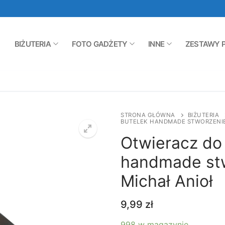
BIŻUTERIA
FOTO GADŻETY
INNE
ZESTAWY 
STRONA GŁÓWNA
BIŻUTERIA
BUTELEK HANDMADE STWORZENIE
Otwieracz do
handmade st
Michał Anioł
9,99
zł
998 w magazynie