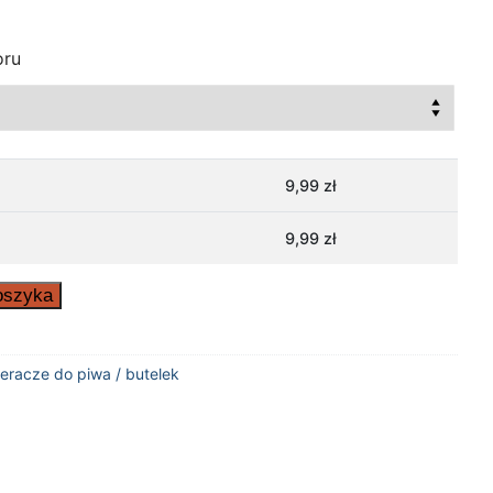
oru
9,99
zł
9,99
zł
oszyka
eracze do piwa / butelek