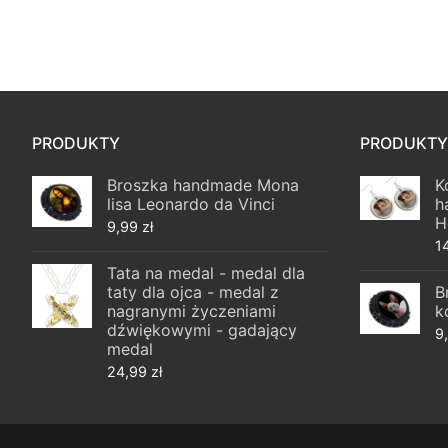
PRODUKTY
PRODUKTY
Broszka handmade Mona
K
lisa Leonardo da Vinci
h
H
9,99
zł
1
Tata na medal - medal dla
taty dla ojca - medal z
B
nagranymi życzeniami
k
dźwiękowymi - gadający
9
medal
24,99
zł