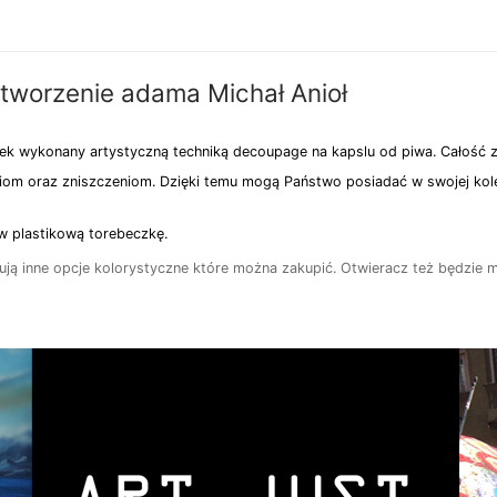
Michał
Anioł
tworzenie adama Michał Anioł
elek wykonany artystyczną techniką decoupage na kapslu od piwa. Cało
iom oraz zniszczeniom. Dzięki temu mogą Państwo posiadać w swojej kolekc
 w plastikową torebeczkę.
azują inne opcje kolorystyczne które można zakupić. Otwieracz też będzie 