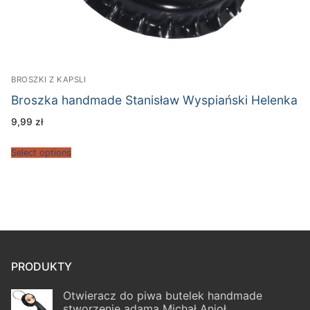
BROSZKI Z KAPSLI
Broszka handmade Stanisław Wyspiański Helenka
9,99
zł
Select options
PRODUKTY
Otwieracz do piwa butelek handmade
stworzenie adama Michał Anioł