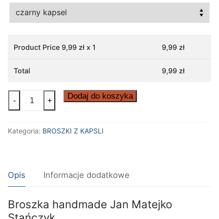
Product Price
9,99
zł x 1
9,99
zł
Total
9,99
zł
ilość
Dodaj do koszyka
-
+
Broszka
handmade
Kategoria:
BROSZKI Z KAPSLI
Jan
Matejko
Stańczyk
Opis
Informacje dodatkowe
Broszka handmade Jan Matejko
Stańczyk