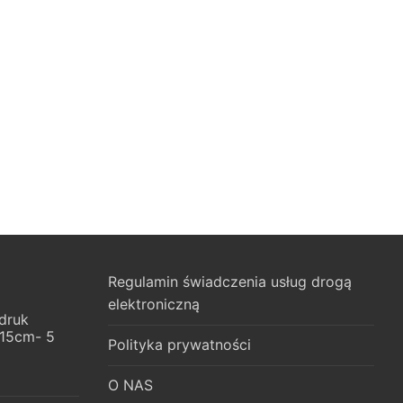
Regulamin świadczenia usług drogą
elektroniczną
druk
x15cm- 5
Polityka prywatności
O NAS