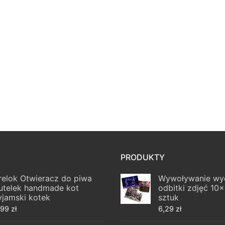
PRODUKTY
relok Otwieracz do piwa
Wywoływanie wy
utelek handmade kot
odbitki zdjęć 10
yjamski kotek
sztuk
,99
zł
6,29
zł