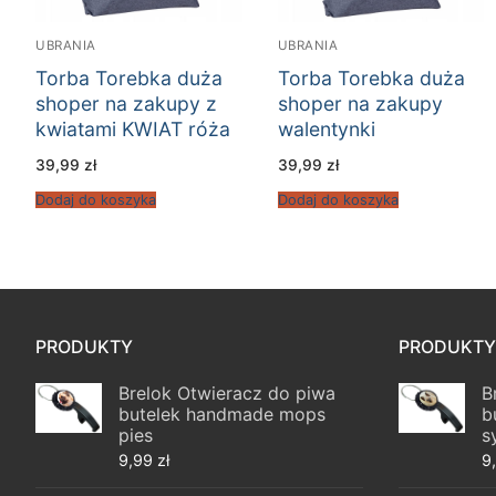
UBRANIA
UBRANIA
Torba Torebka duża
Torba Torebka duża
shoper na zakupy z
shoper na zakupy
kwiatami KWIAT róża
walentynki
39,99
zł
39,99
zł
Dodaj do koszyka
Dodaj do koszyka
PRODUKTY
PRODUKTY
Brelok Otwieracz do piwa
B
butelek handmade mops
b
pies
s
9,99
zł
9