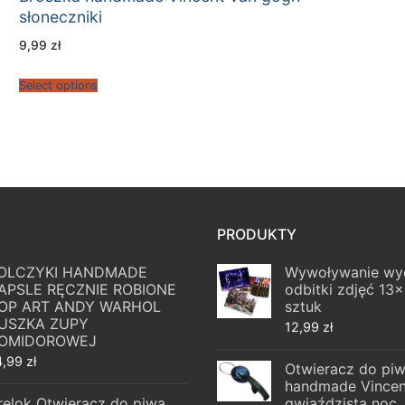
słoneczniki
9,99
zł
Select options
PRODUKTY
OLCZYKI HANDMADE
Wywoływanie wy
APSLE RĘCZNIE ROBIONE
odbitki zdjęć 13
OP ART ANDY WARHOL
sztuk
USZKA ZUPY
12,99
zł
OMIDOROWEJ
4,99
zł
Otwieracz do piw
handmade Vincen
relok Otwieracz do piwa
gwiaździsta noc