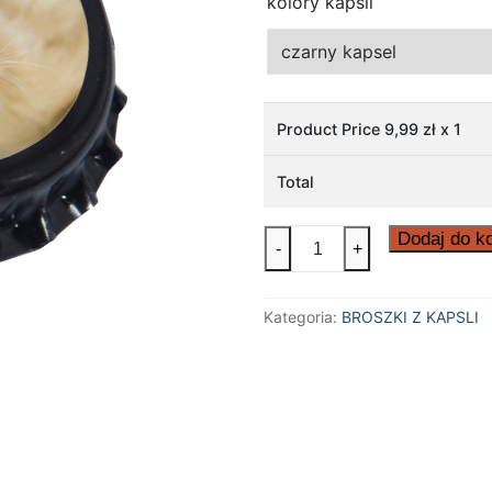
kolory kapsli
Product Price
9,99
zł x 1
Total
ilość
Dodaj do k
-
+
Broszka
handmade
Kategoria:
BROSZKI Z KAPSLI
kot
syjamski
kotek