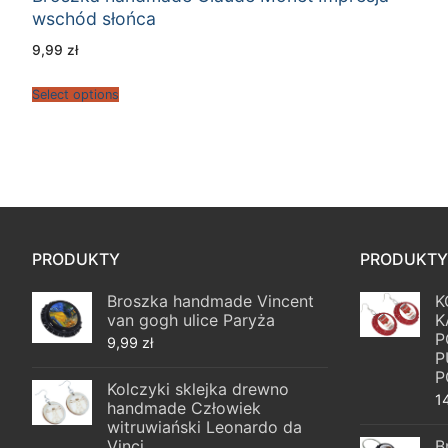
wschód słońca
9,99
zł
Select options
PRODUKTY
PRODUKTY
Broszka handmade Vincent
K
van gogh ulice Paryża
K
P
9,99
zł
P
P
Kolczyki sklejka drewno
1
handmade Człowiek
witruwiański Leonardo da
Vinci
B