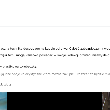
styczną techniką decoupage na kapslu od piwa. Całość zabezpieczamy 
zięki temu mogą Państwo posiadać w swojej kolekcji biżuterii niezwykłe d
 w plastikową torebeczkę.
azują inne opcje kolorystyczne które można zakupić. Broszka też będzie mi
ub złoty.