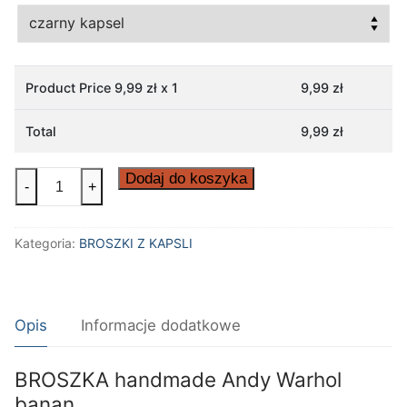
Product Price
9,99
zł x 1
9,99
zł
Total
9,99
zł
ilość
Dodaj do koszyka
-
+
BROSZKA
handmade
Kategoria:
BROSZKI Z KAPSLI
Andy
Warhol
banan
Opis
Informacje dodatkowe
BROSZKA handmade Andy Warhol
banan