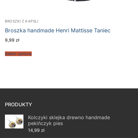
BROSZKI Z KAPSLI
Broszka handmade Henri Mattisse Taniec
9,99
zł
Select options
PRODUKTY
Kolczyki sklejka drewno handmade
pekińczyk pies
14,99
zł