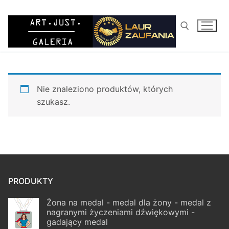
Przejdź
do
treści
Szukaj:
Nie znaleziono produktów, których
szukasz.
PRODUKTY
Żona na medal - medal dla żony - medal z
nagranymi życzeniami dźwiękowymi -
gadający medal