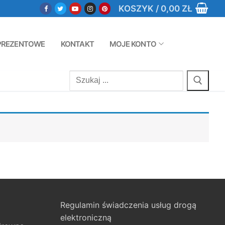
KOSZYK
/
0,00
ZŁ
PREZENTOWE
KONTAKT
MOJE KONTO
Szukaj:
Regulamin świadczenia usług drogą
elektroniczną