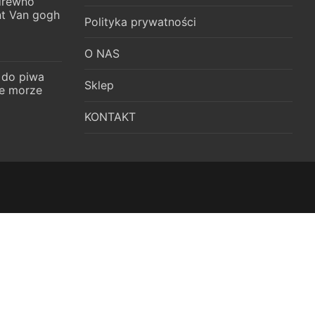
 drewno
t Van gogh
Polityka prywatności
O NAS
 do piwa
Sklep
e morze
KONTAKT