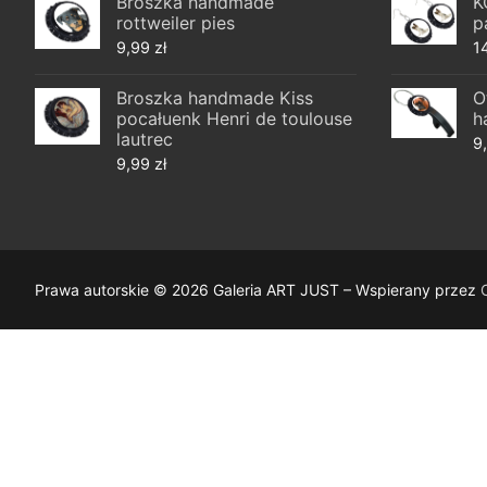
Broszka handmade
K
rottweiler pies
p
9,99
zł
1
Broszka handmade Kiss
O
pocałuenk Henri de toulouse
h
lautrec
9
9,99
zł
Prawa autorskie © 2026 Galeria ART JUST – Wspierany przez