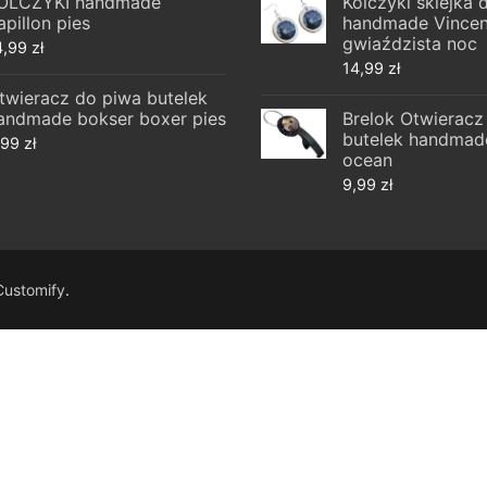
OLCZYKI handmade
Kolczyki sklejka
apillon pies
handmade Vincen
gwiaździsta noc
4,99
zł
14,99
zł
twieracz do piwa butelek
andmade bokser boxer pies
Brelok Otwieracz
butelek handmad
,99
zł
ocean
9,99
zł
Customify
.