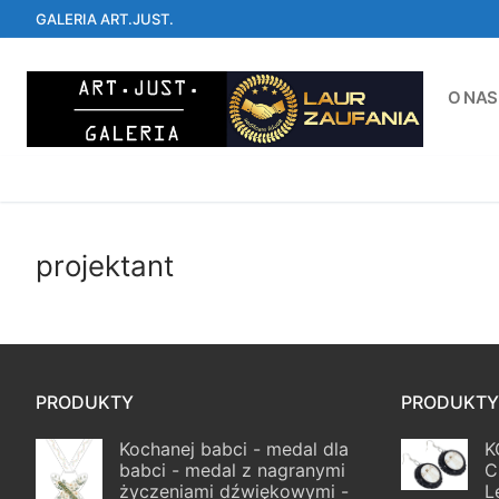
Przejdź
GALERIA ART.JUST.
do
treści
O NAS
projektant
PRODUKTY
PRODUKTY
Kochanej babci - medal dla
K
babci - medal z nagranymi
C
życzeniami dźwiękowymi -
L