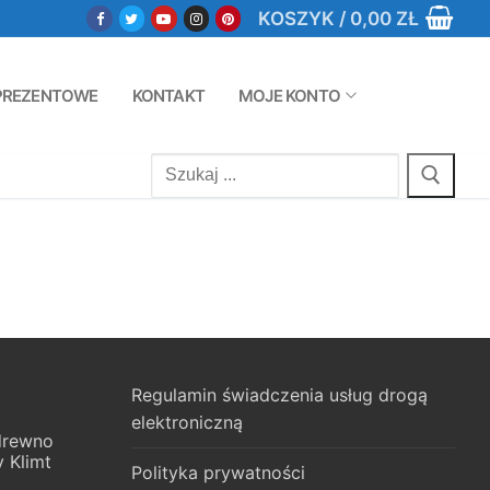
KOSZYK
/
0,00
ZŁ
PREZENTOWE
KONTAKT
MOJE KONTO
Szukaj:
Regulamin świadczenia usług drogą
elektroniczną
 drewno
 Klimt
Polityka prywatności