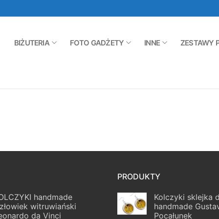
BIŻUTERIA
FOTO GADŻETY
INNE
ZESTAWY 
PRODUKTY
OLCZYKI handmade
Kolczyki sklejka
złowiek witruwiański
handmade Gustav
eonardo da Vinci
Pocałunek