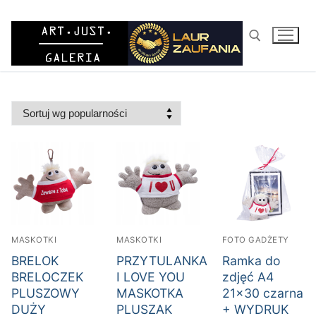
Przejdź
do
treści
Szukaj:
MASKOTKI
MASKOTKI
FOTO GADŻETY
BRELOK
PRZYTULANKA
Ramka do
BRELOCZEK
I LOVE YOU
zdjęć A4
PLUSZOWY
MASKOTKA
21×30 czarna
DUŻY
PLUSZAK
+ WYDRUK